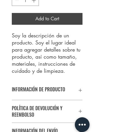
Add to Cart
Soy la descripción de un 
producto. Soy el lugar ideal 
para agregar detalles sobre tu 
producto, así como tamaño, 
materiales, instrucciones de 
cuidado y de limpieza.
INFORMACIÓN DE PRODUCTO
Soy la descripción de un producto. Soy
POLÍTICA DE DEVOLUCIÓN Y
el lugar ideal para agregar detalles
REEMBOLSO
sobre tu producto, así como tamaño,
materiales, instrucciones de cuidado y
Soy una política de devolución y
de limpieza. Es también un lugar ideal
INFORMACIÓN DEL ENVÍO
reembolso. Una oportunidad ideal